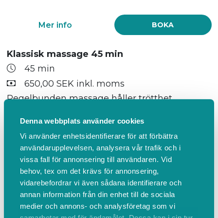
Mer info
BOKA
Klassisk massage 45 min
45 min
650,00 SEK inkl. moms
Regelbunden massage håller trötthet,
spänningar och smärta borta i tex axlar, rygg
Denna webbplats använder cookies
och nacke. Spänningshuvudvärk beror ofta på
Vi använder enhetsidentifierare för att förbättra
detta och genom att mjuka upp dessa
användarupplevelsen, analysera vår trafik och i
muskler får vi igång blodcirkulationen och
vissa fall för annonsering till användaren. Vid
löser upp knutor och stelhet så släpper oftast
behov, tex om det krävs för annonsering,
huvudvärken. Vi hinner under denna tid med
vidarebefordrar vi även sådana identifierare och
ryggen/axla/nacke samt baksida av ben för
annan information från din enhet till de sociala
den som önskar. Vid uteblivade från bokad tid
medier och annons- och analysföretag som vi
debiteras det ALLTID 100 %. Avbokning sker
samarbetar med för ändamålet. Dessa kan i sin tur