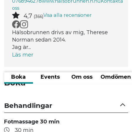
0768946278
www.halsobrunnen.n.nu
Kontakta
oss
Visa alla recensioner
4,7
(366)
Hälsobrunnen drivs av mig, Therese
Norman sedan 2014.
Jag är...
Läs mer
Boka
Events
Om oss
Omdömen
Boka
Behandlingar
Fotmassage 30 min
30 min