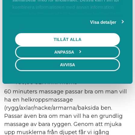
minst 24 timmar innan bokad tid via länken
kombinera informationen med annan information
som du har tillhandahållit eller som de har samlat
boka-tid eller via sms till mig på 076-894 62
in när du har använt deras tjänster.
Visa detaljer
78.
TILLÅT ALLA
Mer info
BOKA
ANPASSA
Klassisk massage 60 min
AVVISA
60 min
750,00 SEK inkl. moms
60 minuters massage passar bra om man vill
ha en helkroppsmassage
(rygg/axlar/nacke/armarna/baksida ben.
Passar även bra om man vill ha en grundlig
massage av bara ryggen. Genom att mjuka
upp musklerna från djupet får vi igång