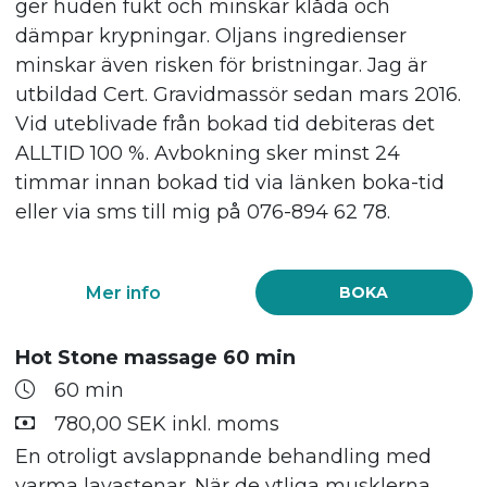
ger huden fukt och minskar klåda och
dämpar krypningar. Oljans ingredienser
minskar även risken för bristningar. Jag är
utbildad Cert. Gravidmassör sedan mars 2016.
Vid uteblivade från bokad tid debiteras det
ALLTID 100 %. Avbokning sker minst 24
timmar innan bokad tid via länken boka-tid
eller via sms till mig på 076-894 62 78.
Mer info
BOKA
Hot Stone massage 60 min
60 min
780,00 SEK inkl. moms
En otroligt avslappnande behandling med
varma lavastenar. När de ytliga musklerna