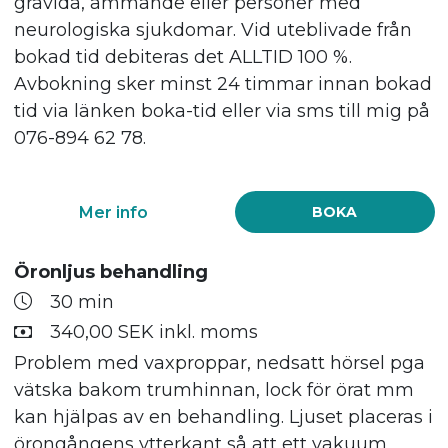
gravida, ammande eller personer med
neurologiska sjukdomar. Vid uteblivade från
bokad tid debiteras det ALLTID 100 %.
Avbokning sker minst 24 timmar innan bokad
tid via länken boka-tid eller via sms till mig på
076-894 62 78.
Mer info
BOKA
Öronljus behandling
30 min
340,00 SEK inkl. moms
Problem med vaxproppar, nedsatt hörsel pga
vätska bakom trumhinnan, lock för örat mm
kan hjälpas av en behandling. Ljuset placeras i
örongångens ytterkant så att ett vakuum