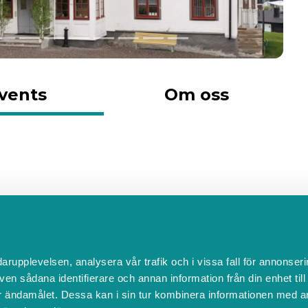
vents
Om oss
e just nu
darupplevelsen, analysera vår trafik och i vissa fall för annonseri
ven sådana identifierare och annan information från din enhet til
B
 ändamålet. Dessa kan i sin tur kombinera informationen med a
ver du ett bokningssystem?
FAQ
Ändra cookies