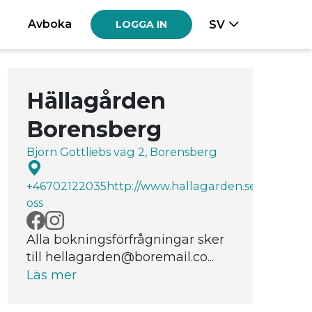
Avboka
SV
LOGGA IN
Hällagården
Borensberg
Björn Gottliebs väg 2, Borensberg
+46702122035
http://www.hallagarden.se
Kontakta
oss
Alla bokningsförfrågningar sker
till hellagarden@boremail.co...
Läs mer