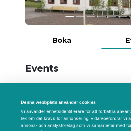
Boka
E
Events
Det finns inte några event planerad
Denna webbplats använder cookies
Vi använder enhetsidentifierare för att förbättra använ
tex om det krävs för annonsering, vidarebefordrar vi ä
hallagarden använder
Boka.se
- från Boka Global A
annons- och analysföretag som vi samarbetar med för
Bokas marknadsplats
Villkor & policyer
Behö