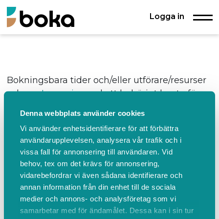
Logga in
Bokningsbara tider och/eller utförare/resurser
saknas.
Logga in
med ett behörigt konto för
att kunna boka.
Denna webbplats använder cookies
Vi använder enhetsidentifierare för att förbättra
användarupplevelsen, analysera vår trafik och i
Hagernasstrandsbryggor använder
Boka.se
- från Boka
Global AB
vissa fall för annonsering till användaren. Vid
Bokas marknadsplats
Villkor & policyer
behov, tex om det krävs för annonsering,
Behöver du ett bokningssystem?
FAQ
vidarebefordrar vi även sådana identifierare och
Ändra cookies
annan information från din enhet till de sociala
medier och annons- och analysföretag som vi
samarbetar med för ändamålet. Dessa kan i sin tur