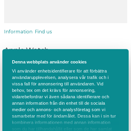
Information
Find us
Apple Watch
Handledare: Christer Björstad (0761313866)
Denna webbplats använder cookies
Vi använder enhetsidentifierare för att förbättra
användarupplevelsen, analysera vår trafik och i
Kursbeskrivning
vissa fall för annonsering till användaren. Vid
Med Apple Watch kan du hålla kontakten med allt
behov, tex om det krävs för annonsering,
och alla som du gillar mest, direkt från handleden.
vidarebefordrar vi även sådana identifierare och
Och med ett mobilabonnemang kan du göra det
annan information från din enhet till de sociala
utan en iPhone i närheten. Motiverande mätdata
medier och annons- och analysföretag som vi
samarbetar med för ändamålet. Dessa kan i sin tur
för träning. Innovativa funktioner för hälsa och
kombinera informationen med annan information
trygghet.
som du har tillhandahållit eller som de har samlat