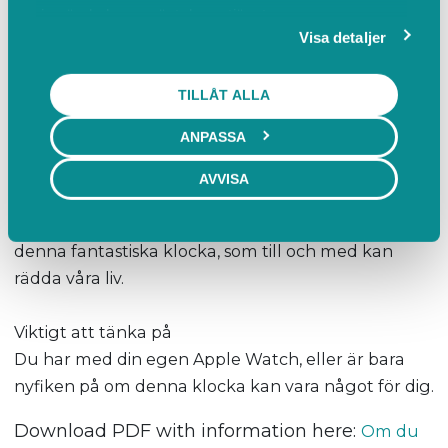
in när du har använt deras tjänster.
Följande kommer att beröras i kursen;
Visa detaljer
Under denna förmiddag går vi igenom de
vanligaste inställningar i vår Apple Watch som till
TILLÅT ALLA
exempel;
ANPASSA
- Välja urtavla
- Notiser
AVVISA
- Appvy
Och lite till utifrån våra egna erfarenheter av
denna fantastiska klocka, som till och med kan
rädda våra liv.
Viktigt att tänka på
Du har med din egen Apple Watch, eller är bara
nyfiken på om denna klocka kan vara något för dig.
Download PDF with information here:
Om du