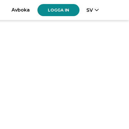
Avboka
SV
LOGGA IN