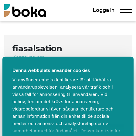
Logga in
fiasalsation
Kontakta oss
Denna webbplats använder cookies
Boka
Events
Om oss
Vi använder enhetsidentifierare för att förbättra
Boka
användarupplevelsen, analysera vår trafik och i
vissa fall för annonsering till användaren. Vid
behov, tex om det krävs för annonsering,
Salsation Dansgaraget
vidarebefordrar vi även sådana identifierare och
annan information från din enhet till de sociala
Läs mer
ÖPPNA KALENDER
medier och annons- och analysföretag som vi
samarbetar med för ändamålet. Dessa kan i sin tur
fiasalsation använder
Boka.se
- från Boka Global AB