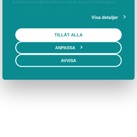
kombinera informationen med annan information
Bokas marknadsplats
Villkor & policyer
som du har tillhandahållit eller som de har samlat
Behöver du ett bokningssystem?
FAQ
in när du har använt deras tjänster.
Visa detaljer
Ändra cookies
TILLÅT ALLA
ANPASSA
AVVISA