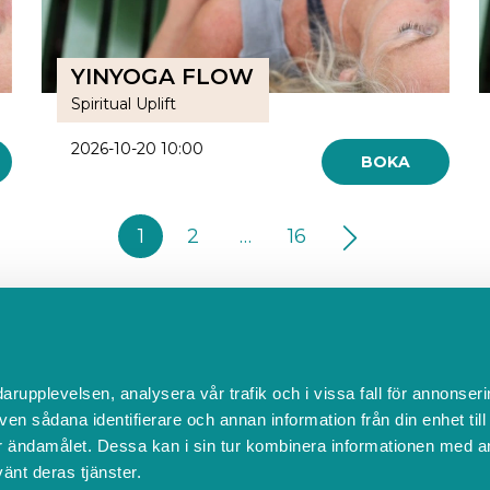
YINYOGA FLOW
Spiritual Uplift
2026-10-20 10:00
BOKA
1
2
…
16
Kontakta Support
darupplevelsen, analysera vår trafik och i vissa fall för annonseri
support@boka.se
ven sådana identifierare och annan information från din enhet til
010-10 10 360
 ändamålet. Dessa kan i sin tur kombinera informationen med a
Vardagar 09.00 – 16.00
vänt deras tjänster.
Lunchstängt 12.00 - 13.00