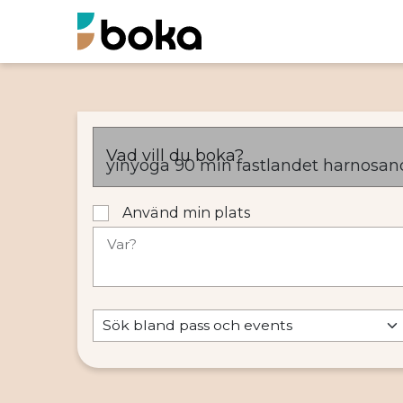
Vad vill du boka?
Använd min plats
Var?