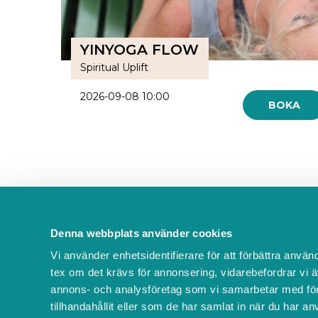
YINYOGA FLOW
Spiritual Uplift
2026-09-08 10:00
BOKA
Denna webbplats använder cookies
Kontakta oss
Vi använder enhetsidentifierare för att förbättra använ
FAQ
tex om det krävs för annonsering, vidarebefordrar vi ä
Om oss
annons- och analysföretag som vi samarbetar med för
tillhandahållit eller som de har samlat in när du har an
Villkor & policyer