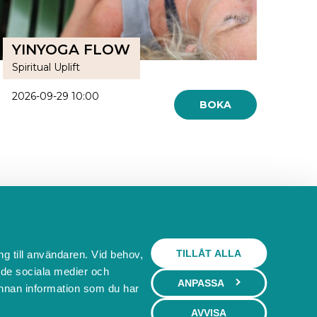
YINYOGA FLOW
Spiritual Uplift
2026-09-29 10:00
BOKA
Behöver du ett bokningssystem?
TILLÅT ALLA
ng till användaren. Vid behov,
l de sociala medier och
SKAPA BOKNINGSSYSTEM
ANPASSA
nnan information som du har
AVVISA