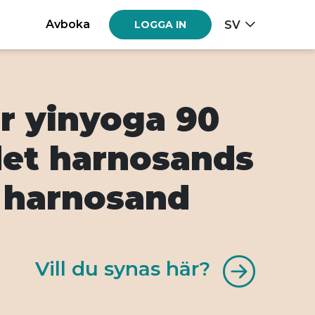
Avboka
SV
LOGGA IN
för yinyoga 90
det harnosands
 harnosand
Vill du synas här?