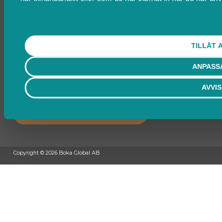
Ändra cookies
Kontakta Support
support@boka.se
TILLÅT 
010-10 10 360
Vardagar 09.00 – 16.00
Lunchstängt 12.00 - 13.00
ANPASS
AVVI
Behöver du ett bokningssystem?
SKAPA BOKNINGSSYSTEM
Copyright © 2026 Boka Global AB