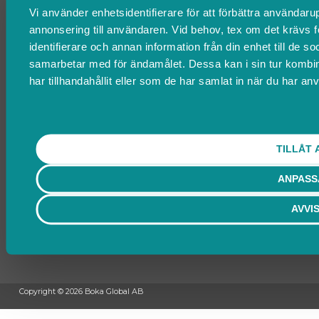
Vi använder enhetsidentifierare för att förbättra användarup
FAQ
annonsering till användaren. Vid behov, tex om det krävs 
Om oss
identifierare och annan information från din enhet till de 
Villkor & policyer
samarbetar med för ändamålet. Dessa kan i sin tur kombi
Ändra cookies
har tillhandahållit eller som de har samlat in när du har anv
Kontakta Support
support@boka.se
010-10 10 360
TILLÅT 
Vardagar 09.00 – 16.00
Lunchstängt 12.00 - 13.00
ANPASS
Behöver du ett bokningssystem?
AVVI
SKAPA BOKNINGSSYSTEM
Copyright © 2026 Boka Global AB