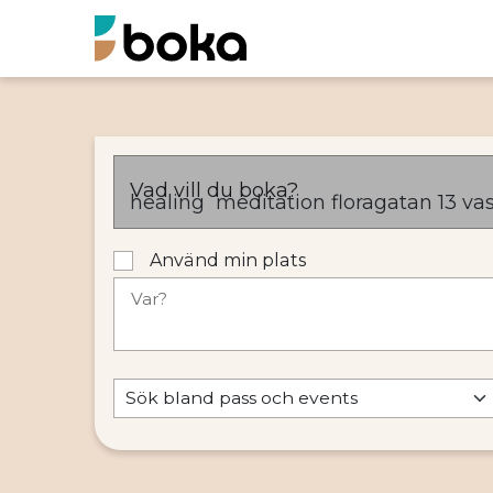
Vad vill du boka?
Använd min plats
Var?