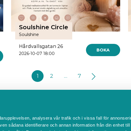
Soulshine Circle
Soulshine
Hårdvallsgatan 26
BOKA
2026-10-07 18:00
1
2
…
7
Kontakta Support
darupplevelsen, analysera vår trafik och i vissa fall för annonseri
support@boka.se
ven sådana identifierare och annan information från din enhet til
010-10 10 360