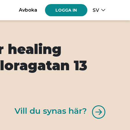
Avboka
SV
LOGGA IN
r healing
loragatan 13
Vill du synas här?