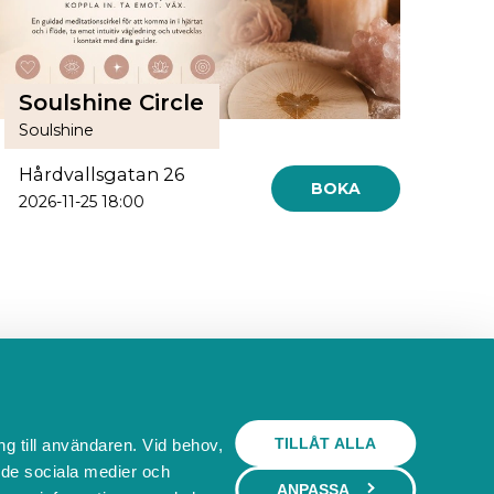
Soulshine Circle
Soulshine
Hårdvallsgatan 26
BOKA
2026-11-25 18:00
Behöver du ett bokningssystem?
TILLÅT ALLA
ng till användaren. Vid behov,
l de sociala medier och
SKAPA BOKNINGSSYSTEM
ANPASSA