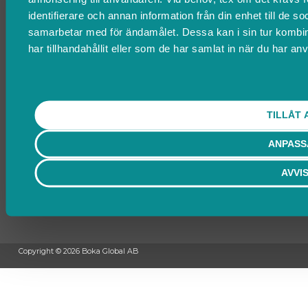
Om oss
identifierare och annan information från din enhet till de 
Villkor & policyer
samarbetar med för ändamålet. Dessa kan i sin tur kombi
Ändra cookies
har tillhandahållit eller som de har samlat in när du har anv
Kontakta Support
support@boka.se
010-10 10 360
TILLÅT 
Vardagar 09.00 – 16.00
Lunchstängt 12.00 - 13.00
ANPASS
Behöver du ett bokningssystem?
AVVI
SKAPA BOKNINGSSYSTEM
Copyright © 2026 Boka Global AB