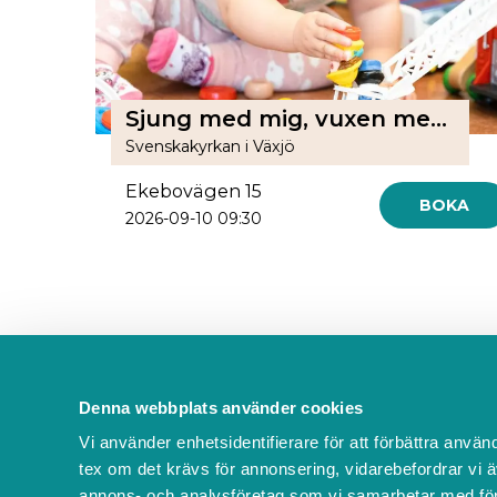
Sjung med mig, vuxen med barn 0-15 månader, i Skogslyckans församlingshem
Svenskakyrkan i Växjö
Ekebovägen 15
BOKA
2026-09-10 09:30
Denna webbplats använder cookies
Kontakta oss
Vi använder enhetsidentifierare för att förbättra använ
FAQ
tex om det krävs för annonsering, vidarebefordrar vi ä
Om oss
annons- och analysföretag som vi samarbetar med för