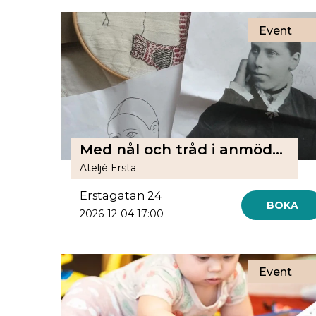
Event
Med nål och tråd i anmödrars spår / Brodera din släkt
Ateljé Ersta
Erstagatan 24
BOKA
2026-12-04 17:00
Event