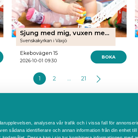
Sjung med mig, vuxen med barn 0-15 månader, i Skogslyckans församlingshem
Svenskakyrkan i Växjö
Ekebovägen 15
BOKA
2026-10-01 09:30
1
2
…
21
Kontakta Support
darupplevelsen, analysera vår trafik och i vissa fall för annonseri
support@boka.se
ven sådana identifierare och annan information från din enhet til
010-10 10 360
 ändamålet. Dessa kan i sin tur kombinera informationen med a