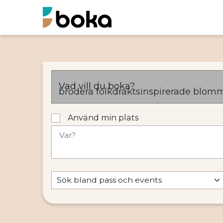
Vad vill du boka?
Använd min plats
Var?