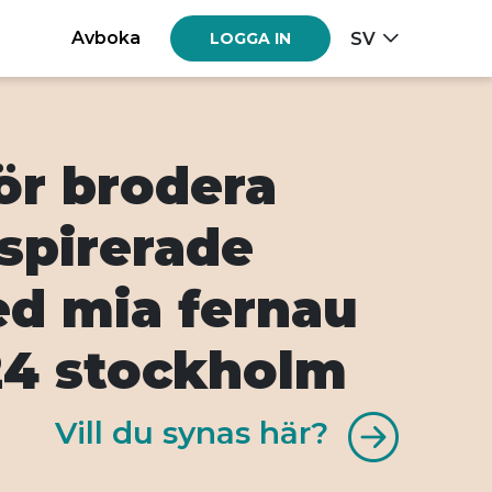
Avboka
SV
LOGGA IN
för brodera
spirerade
d mia fernau
24 stockholm
Vill du synas här?