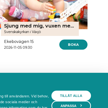
Sjung med mig, vuxen med barn 0-15 månader, i Skogslyckans församlingshem
Svenskakyrkan i Växjö
Ekebovägen 15
BOKA
2026-11-05 09:30
Behöver du ett bokningssystem?
TILLÅT ALLA
ng till användaren. Vid behov,
l de sociala medier och
SKAPA BOKNINGSSYSTEM
ANPASSA
nnan information som du har