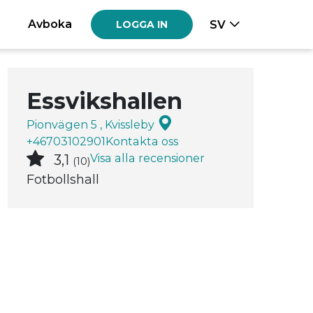
Avboka
SV
LOGGA IN
Essvikshallen
Pionvägen 5 , Kvissleby
+46703102901
Kontakta oss
Visa alla recensioner
3,1
(10)
Fotbollshall