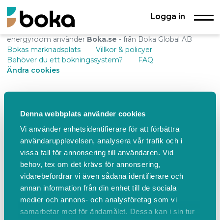
Logga in
energyroom använder
Boka.se
- från Boka Global AB
Bokas marknadsplats
Villkor & policyer
Behöver du ett bokningssystem?
FAQ
Ändra cookies
Denna webbplats använder cookies
Vi använder enhetsidentifierare för att förbättra
användarupplevelsen, analysera vår trafik och i
vissa fall för annonsering till användaren. Vid
behov, tex om det krävs för annonsering,
vidarebefordrar vi även sådana identifierare och
annan information från din enhet till de sociala
medier och annons- och analysföretag som vi
samarbetar med för ändamålet. Dessa kan i sin tur