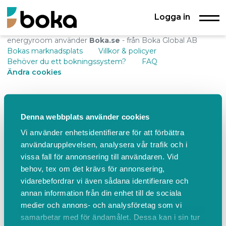
Logga in
energyroom använder
Boka.se
- från Boka Global AB
Bokas marknadsplats
Villkor & policyer
Behöver du ett bokningssystem?
FAQ
Ändra cookies
Denna webbplats använder cookies
Vi använder enhetsidentifierare för att förbättra
användarupplevelsen, analysera vår trafik och i
vissa fall för annonsering till användaren. Vid
behov, tex om det krävs för annonsering,
vidarebefordrar vi även sådana identifierare och
annan information från din enhet till de sociala
medier och annons- och analysföretag som vi
samarbetar med för ändamålet. Dessa kan i sin tur