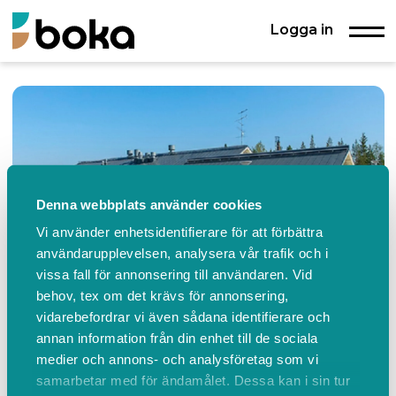
Logga in
Denna webbplats använder cookies
Vi använder enhetsidentifierare för att förbättra
användarupplevelsen, analysera vår trafik och i
vissa fall för annonsering till användaren. Vid
behov, tex om det krävs för annonsering,
vidarebefordrar vi även sådana identifierare och
annan information från din enhet till de sociala
Emmahuset
medier och annons- och analysföretag som vi
Emmaskolan, Mettä Dokkas 232, Gällivare
samarbetar med för ändamålet. Dessa kan i sin tur