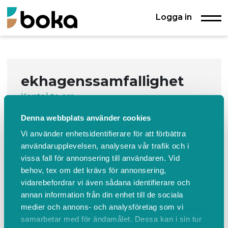
Logga in
ekhagenssamfallighet
Kontakta oss
Denna webbplats använder cookies
Boka
Events
Om oss
Vi använder enhetsidentifierare för att förbättra
Boka
användarupplevelsen, analysera vår trafik och i
vissa fall för annonsering till användaren. Vid
behov, tex om det krävs för annonsering,
Bokning av Ekhagens kvarterslokal samt bastu.
vidarebefordrar vi även sådana identifierare och
annan information från din enhet till de sociala
Läs mer
ÖPPNA KALENDER
medier och annons- och analysföretag som vi
samarbetar med för ändamålet. Dessa kan i sin tur
ekhagenssamfallighet använder
Boka.se
- från Boka Global