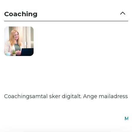
Coaching
Coachingsamtal sker digitalt. Ange mailadress så
Me