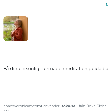
Me
Få din personligt formade meditation guidad av 
coachveronicanytomt använder
Boka.se
- från Boka Global