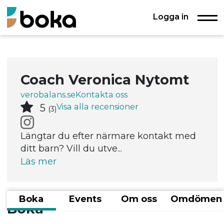
Logga in
Coach Veronica Nytomt
verobalans.se
Kontakta oss
Visa alla recensioner
5
(3)
Längtar du efter närmare kontakt med
ditt barn? Vill du utve...
Läs mer
Boka
Events
Om oss
Omdömen
Boka