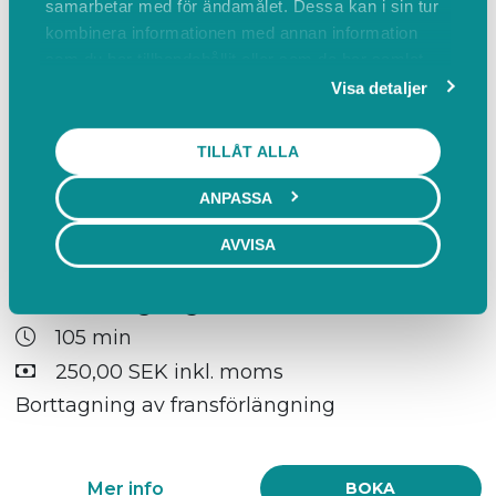
samarbetar med för ändamålet. Dessa kan i sin tur
Fransförlängning - Mixed (Återbesök)
kombinera informationen med annan information
105 min
som du har tillhandahållit eller som de har samlat
in när du har använt deras tjänster.
Visa detaljer
Ej angivet
Påfyllning av mixade fransar upp till fyra
TILLÅT ALLA
veckor från förlängning. Från 400SEK
ANPASSA
Mer info
BOKA
AVVISA
Fransborttagning
105 min
250,00 SEK inkl. moms
Borttagning av fransförlängning
Mer info
BOKA