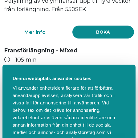
Påfyllning av volymfransar upp till fyra veckor
från förlängning. Från 550SEK
Mer info
BOKA
Fransförlängning - Mixed
105 min
600,00 SEK inkl. moms
Fransförlängning där jag blandar upp den
Denna webbplats använder cookies
traditionella singeltekniken Classic med
Vi använder enhetsidentifierare för att förbättra
Volume. Denna teknik är helt smärtfri och
användarupplevelsen, analysera vår trafik och i
vissa fall för annonsering till användaren. Vid
skadar inte dina naturliga fransar.
behov, tex om det krävs för annonsering,
vidarebefordrar vi även sådana identifierare och
annan information från din enhet till de sociala
Mer info
BOKA
medier och annons- och analysföretag som vi