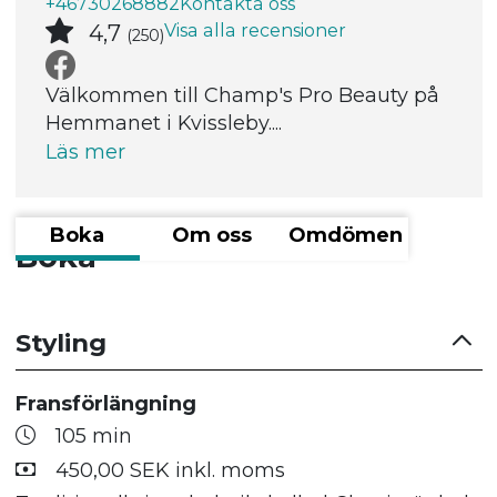
+46730268882
Kontakta oss
Visa alla recensioner
4,7
(250)
Välkommen till Champ's Pro Beauty på
Hemmanet i Kvissleby....
Läs mer
Boka
Om oss
Omdömen
Boka
Styling
Fransförlängning
105 min
450,00 SEK inkl. moms