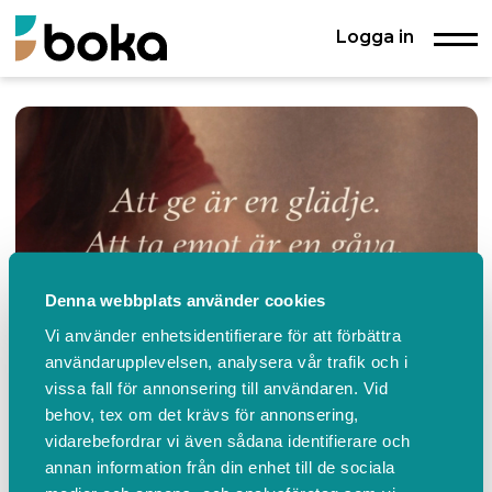
Logga in
Denna webbplats använder cookies
Vi använder enhetsidentifierare för att förbättra
användarupplevelsen, analysera vår trafik och i
vissa fall för annonsering till användaren. Vid
Aromaspecialisterna
behov, tex om det krävs för annonsering,
Gånstavägen 4, ENKÖPING
vidarebefordrar vi även sådana identifierare och
+46705766189
https://aromaspecialisterna.se
Konta
annan information från din enhet till de sociala