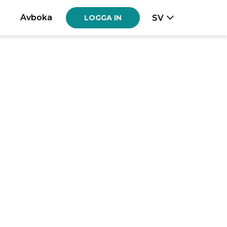
Avboka
SV
LOGGA IN