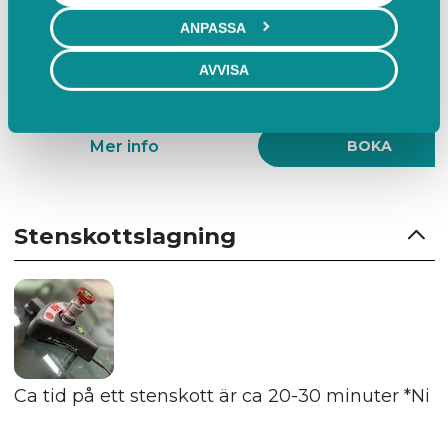
ANPASSA
OBS! Ca tidsåtgång för ett rutbyte är 4-5h.
AVVISA
Mer info
BOKA
Stenskottslagning
Ca tid på ett stenskott är ca 20-30 minuter *Ni ans