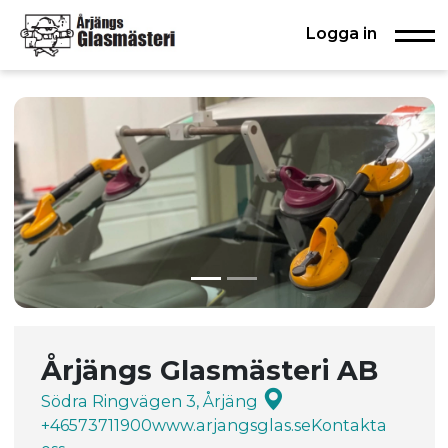
Logga in
Årjängs Glasmästeri AB
Södra Ringvägen 3, Årjäng
+46573711900
www.arjangsglas.se
Kontakta