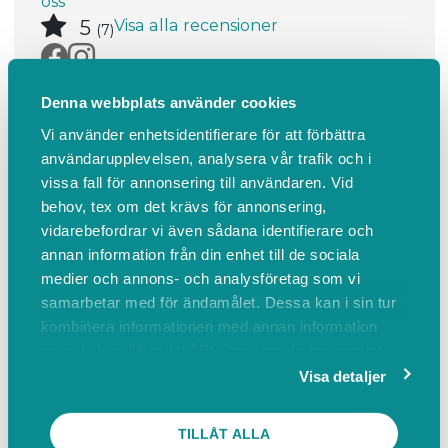
oss
Visa alla recensioner
5
(7)
Välkomna till vår bokningssida!
Denna webbplats använder cookies
Här kan du boka tid för Ru...
Läs mer
Vi använder enhetsidentifierare för att förbättra
användarupplevelsen, analysera vår trafik och i
vissa fall för annonsering till användaren. Vid
behov, tex om det krävs för annonsering,
Boka
Om oss
Omdömen
Boka
vidarebefordrar vi även sådana identifierare och
annan information från din enhet till de sociala
medier och annons- och analysföretag som vi
Byte bilglas
Stenskottslagning
samarbetar med för ändamålet. Dessa kan i sin tur
kombinera informationen med annan information
som du har tillhandahållit eller som de har samlat
Byte bilglas
in när du har använt deras tjänster.
Visa detaljer
TILLÅT ALLA