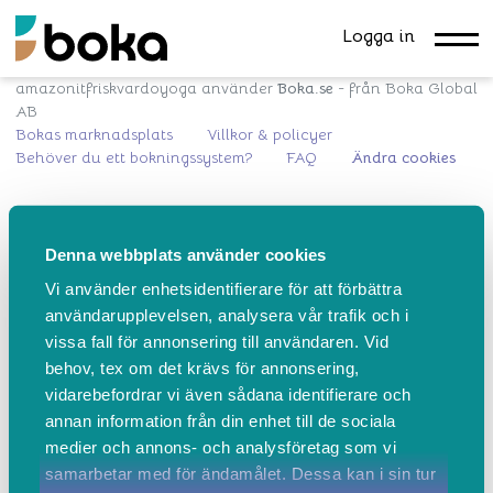
Logga in
amazonitfriskvardoyoga använder
Boka.se
- från Boka Global
AB
Bokas marknadsplats
Villkor & policyer
Behöver du ett bokningssystem?
FAQ
Ändra cookies
Denna webbplats använder cookies
Vi använder enhetsidentifierare för att förbättra
användarupplevelsen, analysera vår trafik och i
vissa fall för annonsering till användaren. Vid
behov, tex om det krävs för annonsering,
vidarebefordrar vi även sådana identifierare och
annan information från din enhet till de sociala
medier och annons- och analysföretag som vi
samarbetar med för ändamålet. Dessa kan i sin tur