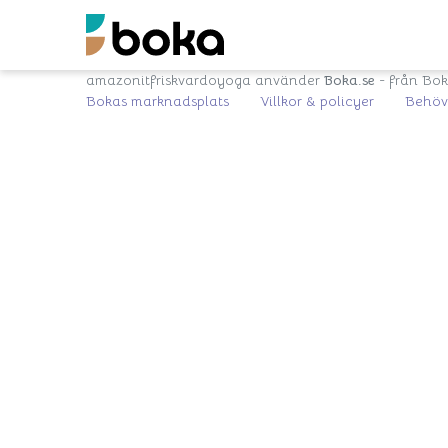
amazonitfriskvardoyoga använder
Boka.se
- från Bo
Bokas marknadsplats
Villkor & policyer
Behöve