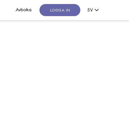
Avboka
SV
LOGGA IN