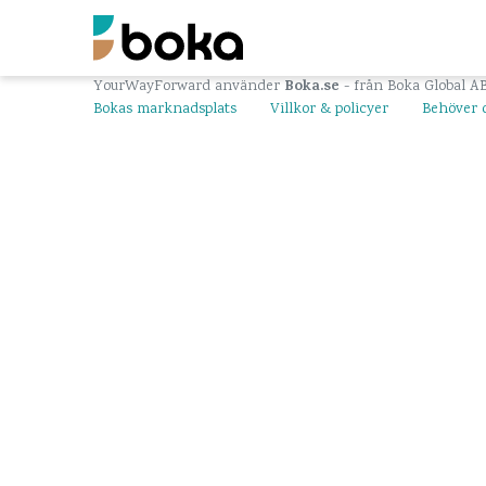
Boka.se
YourWayForward använder
- från Boka Global A
Bokas marknadsplats
Villkor & policyer
Behöver 