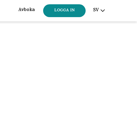
Avboka
SV
LOGGA IN