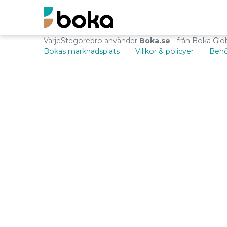
VarjeStegorebro använder
Boka.se
- från Boka Glo
Bokas marknadsplats
Villkor & policyer
Behö