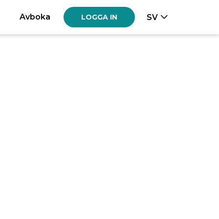
Avboka
SV
LOGGA IN