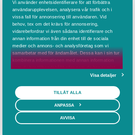
Vi använder enhetsidentifierare för att förbättra
Vi hjälper spelare nå sin egen hösta nivå
användarupplevelsen, analysera vår trafik och i
!
vissa fall för annonsering till användaren. Vid
behov, tex om det krävs för annonsering,
vidarebefordrar vi även sådana identifierare och
PRIVATTRÄNING -...
annan information från din enhet till de sociala
Läs mer
medier och annons- och analysföretag som vi
USA 2023
samarbetar med för ändamålet. Dessa kan i sin tur
kombinera informationen med annan information
som du har tillhandahållit eller som de har samlat
in när du har använt deras tjänster.
Boka
Events
Om oss
Visa detaljer
Boka
TILLÅT ALLA
Hockeyläger
ANPASSA
AVVISA
Höstlovsläger 28-30 Okt 2023 Höstlovet, Rim
Se pris i nästa steg