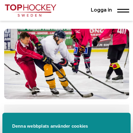
Logga in
TopHockey Sweden
Denna webbplats använder cookies
Stockholm
+46704261301
Kontakta oss