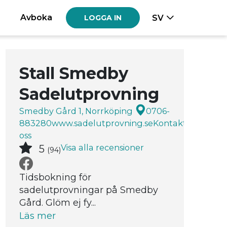
Avboka
SV
LOGGA IN
Stall Smedby
Sadelutprovning
Smedby Gård 1, Norrköping
0706-
883280
www.sadelutprovning.se
Kontakta
oss
Visa alla recensioner
5
(94)
Tidsbokning för
sadelutprovningar på Smedby
Gård. Glöm ej fy...
Läs mer