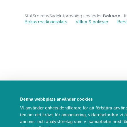
StallSmedbySadelutprovning använder
Boka.se
- f
Bokas marknadsplats
Villkor & policyer
Behö
Denna webbplats använder cookies
Vi använder enhetsidentifierare för att förbättra använ
tex om det krävs för annonsering, vidarebefordrar vi ä
annons- och analysföretag som vi samarbetar med för