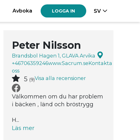
Avboka
SV
LOGGA IN
Peter Nilsson
Brandsbol Hagen 1, GLAVA Arvika
+46706359246
www.Sacrum.se
Kontakta
oss
Visa alla recensioner
5
(9)
Välkommen om du har problem
i bäcken , länd och bröstrygg
H...
Läs mer