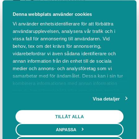
Visa alla recensioner
5
(3)
Medicinsk lågenergilaser.
Denna webbplats använder cookies
Effektiv lindring av:
Vi använder enhetsidentifierare för att förbättra
- Akut smä...
användarupplevelsen, analysera vår trafik och i
Läs mer
vissa fall för annonsering till användaren. Vid
behov, tex om det krävs för annonsering,
vidarebefordrar vi även sådana identifierare och
Boka
Om oss
Omdömen
Boka
annan information från din enhet till de sociala
medier och annons- och analysföretag som vi
samarbetar med för ändamålet. Dessa kan i sin tur
kombinera informationen med annan information
Laserbehandling
som du har tillhandahållit eller som de har samlat
in när du har använt deras tjänster.
Visa detaljer
Laserbehandling - Ny kund
50 min
TILLÅT ALLA
990,00 SEK inkl. moms
ANPASSA