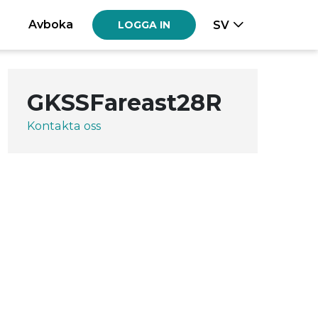
Avboka
SV
LOGGA IN
GKSSFareast28R
Kontakta oss