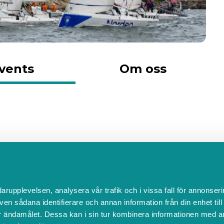
vents
Om oss
e just nu
darupplevelsen, analysera vår trafik och i vissa fall för annonseri
ven sådana identifierare och annan information från din enhet til
obal AB
 ändamålet. Dessa kan i sin tur kombinera informationen med a
ver du ett bokningssystem?
FAQ
Ändra cookies