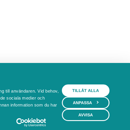
 som försvagats under graviditeten. Självklart får di
TILLÅT ALLA
ng till användaren. Vid behov,
l de sociala medier och
ANPASSA
nnan information som du har
 sex torsdagar kl. 9.30 Genom cirkelträning tränar vi 
AVVISA