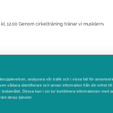
gar kl. 12.00 Genom cirkelträning tränar vi musklerna
darupplevelsen, analysera vår trafik och i vissa fall för annonseri
ven sådana identifierare och annan information från din enhet til
 ändamålet. Dessa kan i sin tur kombinera informationen med a
 varit gravid och vill stärka upp kroppen. Vi träffas
vänt deras tjänster.