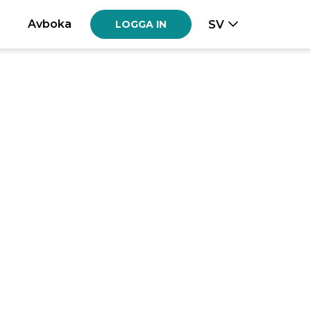
Avboka
SV
LOGGA IN