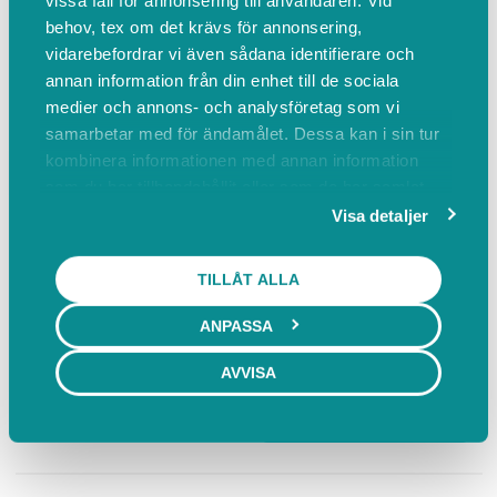
vissa fall för annonsering till användaren. Vid
behov, tex om det krävs för annonsering,
Storgatan 29 är ett litet kulturhus som
vidarebefordrar vi även sådana identifierare och
vänder sig till ungd...
annan information från din enhet till de sociala
Läs mer
medier och annons- och analysföretag som vi
samarbetar med för ändamålet. Dessa kan i sin tur
kombinera informationen med annan information
Boka
Events
Om oss
Boka
som du har tillhandahållit eller som de har samlat
in när du har använt deras tjänster.
Visa detaljer
Dansstudion
TILLÅT ALLA
Läs mer
ÖPPNA KALENDER
ANPASSA
AVVISA
Köket
ÖPPNA KALENDER