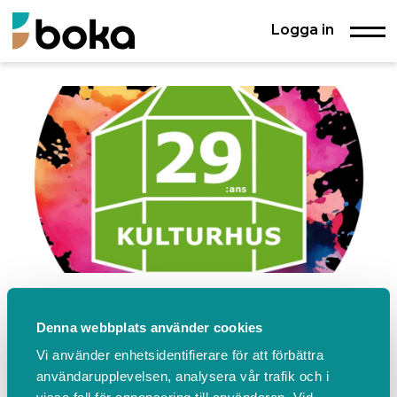
Logga in
29:ans Kulturhus
Denna webbplats använder cookies
Storgatan 29 D, Örebro
Vi använder enhetsidentifierare för att förbättra
+46196119480
Besök vår hemsida
Kontakta oss
användarupplevelsen, analysera vår trafik och i